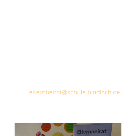
Schille, Sabine (1b, 4a)
Birke, Melanie (1b, 4a)
Böhner, Lisa (1b)
Karacok, Heike (1a, 2c)
Zapf, Stefanie (4a)
Garcia, Julia (3c)
Narr, Daniela (4a)
Krieger, Elena (3b, 3c)
Kontakt
Bei Anliegen an den Elternbeirat bitte eine
Mail an
elternbeirat@schule-bindlach.de
schreiben.