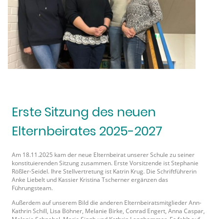
Erste Sitzung des neuen
Elternbeirates 2025-2027
Am 18.11.2025 kam der neue Elternbeirat unserer Schule zu seiner
konstituierenden Sitzung zusammen. Erste Vorsitzende ist Stephanie
Rößler-Seidel. Ihre Stellvertretung ist Katrin Krug. Die Schriftführerin
Anke Liebelt und Kassier Kristina Tscherner ergänzen das
Führungsteam.
Außerdem auf unserem Bild die anderen Elternbeiratsmitglieder Ann-
Kathrin Schill, Lisa Böhner, Melanie Birke, Conrad Engert, Anna Caspar,